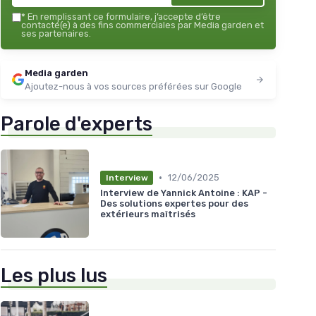
*
En remplissant ce formulaire, j’accepte d’être
contacté(e) à des fins commerciales par Media garden et
ses partenaires.
Media garden
Ajoutez-nous à vos sources préférées sur Google
Parole d'experts
•
12/06/2025
Interview
Interview de Yannick Antoine : KAP -
Des solutions expertes pour des
extérieurs maîtrisés
Les plus lus