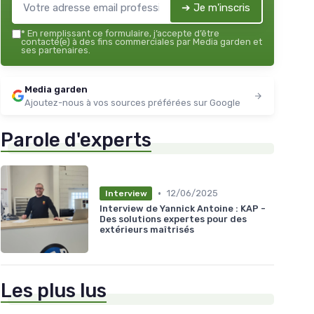
➔ Je m'inscris
*
En remplissant ce formulaire, j’accepte d’être
contacté(e) à des fins commerciales par Media garden et
ses partenaires.
Media garden
Ajoutez-nous à vos sources préférées sur Google
Parole d'experts
•
12/06/2025
Interview
Interview de Yannick Antoine : KAP -
Des solutions expertes pour des
extérieurs maîtrisés
Les plus lus