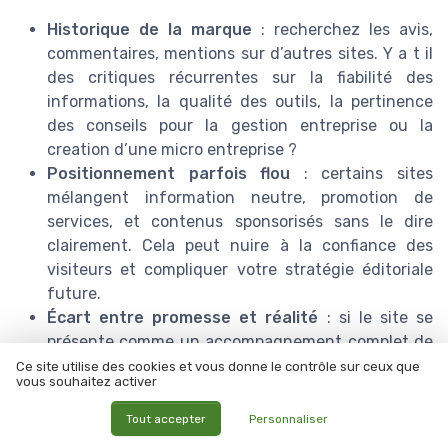
Historique de la marque
: recherchez les avis,
commentaires, mentions sur d’autres sites. Y a t il
des critiques récurrentes sur la fiabilité des
informations, la qualité des outils, la pertinence
des conseils pour la gestion entreprise ou la
creation d’une micro entreprise ?
Positionnement parfois flou
: certains sites
mélangent information neutre, promotion de
services, et contenus sponsorisés sans le dire
clairement. Cela peut nuire à la confiance des
visiteurs et compliquer votre stratégie éditoriale
future.
Écart entre promesse et réalité
: si le site se
présente comme un accompagnement complet de
l’etape d’idee jusqu’à l’immatriculation, mais ne
Ce site utilise des cookies et vous donne le contrôle sur ceux que
vous souhaitez activer
propose en réalité que quelques fiches pratiques,
vous devrez soit renforcer l’offre, soit ajuster le
Tout accepter
Personnaliser
discours.