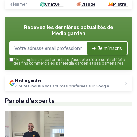
Résumer
ChatGPT
Claude
Mistral
Recevez les dernières actualités de
Media garden
➔ Je m'inscris
*
En remplissant ce formulaire, j’accepte d’être contacté(e) à
des fins commerciales par Media garden et ses partenaires.
Media garden
Ajoutez-nous à vos sources préférées sur Google
Parole d'experts