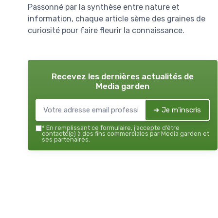
Passonné par la synthèse entre nature et
information, chaque article sème des graines de
curiosité pour faire fleurir la connaissance.
Recevez les dernières actualités de
Media garden
➔ Je m'inscris
*
En remplissant ce formulaire, j’accepte d’être
contacté(e) à des fins commerciales par Media garden et
ses partenaires.