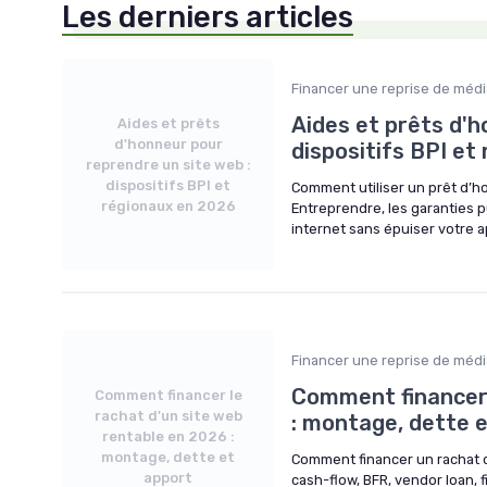
Les derniers articles
Financer une reprise de médi
Aides et prêts d'h
Aides et prêts
d'honneur pour
dispositifs BPI et
reprendre un site web :
dispositifs BPI et
Comment utiliser un prêt d’ho
régionaux en 2026
Entreprendre, les garanties pu
internet sans épuiser votre 
Financer une reprise de médi
Comment financer 
Comment financer le
rachat d'un site web
: montage, dette 
rentable en 2026 :
montage, dette et
Comment financer un rachat d
apport
cash-flow, BFR, vendor loan, f