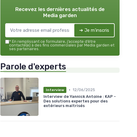
Recevez les dernières actualités de
Media garden
➔ Je m'inscris
*
En remplissant ce formulaire, j’accepte d’être
contacté(e) à des fins commerciales par Media garden et
ses partenaires.
Parole d'experts
•
12/06/2025
Interview
Interview de Yannick Antoine : KAP -
Des solutions expertes pour des
extérieurs maîtrisés