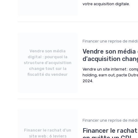
votre acquisition digitale.
Financer une reprise de médi
Vendre son média d
Vendre son média
digital : pourquoi la
d'acquisition chan
structure d'acquisition
change tout sur la
Vendre un site internet : compa
fiscalité du vendeur
holding, earn out, pacte Dutr
2024.
Financer une reprise de médi
Financer le rachat
Financer le rachat d'un
site web : 6 leviers
on quitte un CDI