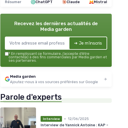
Résumer
ChatGPT
Claude
Mistral
Recevez les dernières actualités de
Media garden
➔ Je m'inscris
*
En remplissant ce formulaire, j’accepte d’être
contacté(e) à des fins commerciales par Media garden et
ses partenaires.
Media garden
Ajoutez-nous à vos sources préférées sur Google
Parole d'experts
•
12/06/2025
Interview
Interview de Yannick Antoine : KAP -