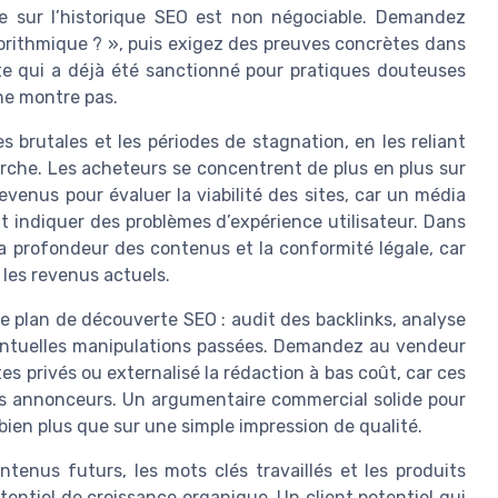
lle sur l’historique SEO est non négociable. Demandez
gorithmique ? », puis exigez des preuves concrètes dans
te qui a déjà été sanctionné pour pratiques douteuses
 ne montre pas.
s brutales et les périodes de stagnation, en les reliant
rche. Les acheteurs se concentrent de plus en plus sur
evenus pour évaluer la viabilité des sites, car un média
t indiquer des problèmes d’expérience utilisateur. Dans
 la profondeur des contenus et la conformité légale, car
 les revenus actuels.
e plan de découverte SEO : audit des backlinks, analyse
éventuelles manipulations passées. Demandez au vendeur
ites privés ou externalisé la rédaction à bas coût, car ces
rs annonceurs. Un argumentaire commercial solide pour
 bien plus que sur une simple impression de qualité.
ntenus futurs, les mots clés travaillés et les produits
tentiel de croissance organique. Un client potentiel qui