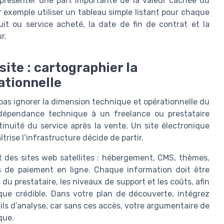
eprésenter une part importante de la valeur cachée du
r exemple utiliser un tableau simple listant pour chaque
duit ou service acheté, la date de fin de contrat et la
r.
ite : cartographier la
ationnelle
pas ignorer la dimension technique et opérationnelle du
 dépendance technique à un freelance ou prestataire
inuité du service après la vente. Un site électronique
trise l’infrastructure décide de partir.
 des sites web satellites : hébergement, CMS, thèmes,
ons de paiement en ligne. Chaque information doit être
du prestataire, les niveaux de support et les coûts, afin
que crédible. Dans votre plan de découverte, intégrez
ils d’analyse, car sans ces accès, votre argumentaire de
que.