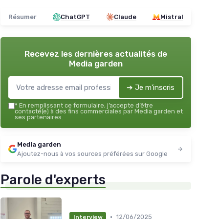
Résumer
ChatGPT
Claude
Mistral
Recevez les dernières actualités de
Media garden
➔ Je m'inscris
*
En remplissant ce formulaire, j’accepte d’être
contacté(e) à des fins commerciales par Media garden et
ses partenaires.
Media garden
Ajoutez-nous à vos sources préférées sur Google
Parole d'experts
•
12/06/2025
Interview