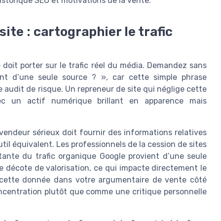
istorique SEO et motivations de la vente.
ite : cartographier le trafic
 doit porter sur le trafic réel du média. Demandez sans
ent d’une seule source ? », car cette simple phrase
audit de risque. Un repreneur de site qui néglige cette
c un actif numérique brillant en apparence mais
endeur sérieux doit fournir des informations relatives
til équivalent. Les professionnels de la cession de sites
ante du trafic organique Google provient d’une seule
 décote de valorisation, ce qui impacte directement le
z cette donnée dans votre argumentaire de vente côté
ncentration plutôt que comme une critique personnelle