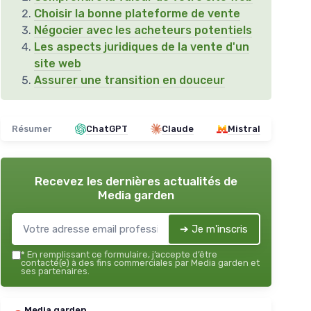
Choisir la bonne plateforme de vente
Négocier avec les acheteurs potentiels
Les aspects juridiques de la vente d'un
site web
Assurer une transition en douceur
Résumer
ChatGPT
Claude
Mistral
Recevez les dernières actualités de
Media garden
➔ Je m'inscris
*
En remplissant ce formulaire, j’accepte d’être
contacté(e) à des fins commerciales par Media garden et
ses partenaires.
Media garden