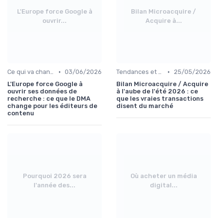
L'Europe force Google à
Bilan Microacquire /
ouvrir...
Acquire à...
•
•
Ce qui va changer
03/06/2026
Tendances et volumes de transactions
25/05/2026
L'Europe force Google à
Bilan Microacquire / Acquire
ouvrir ses données de
à l'aube de l'été 2026 : ce
recherche : ce que le DMA
que les vraies transactions
change pour les éditeurs de
disent du marché
contenu
Pourquoi 2026 sera
Où acheter un média
l'année des...
digital...