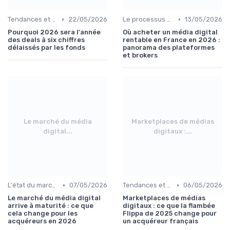
•
•
Tendances et volumes de transactions
22/05/2026
Le processus d'acquisition
13/05/2026
Pourquoi 2026 sera l'année
Où acheter un média digital
des deals à six chiffres
rentable en France en 2026 :
délaissés par les fonds
panorama des plateformes
et brokers
Le marché du média
Marketplaces de médias
digital...
digitaux :...
•
•
L'état du marché de l'acquisition digitale
07/05/2026
Tendances et volumes de transactions
06/05/2026
Le marché du média digital
Marketplaces de médias
arrive à maturité : ce que
digitaux : ce que la flambée
cela change pour les
Flippa de 2025 change pour
acquéreurs en 2026
un acquéreur français