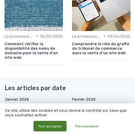
•
•
Le processus d'acquisition
06/06/2025
Le processus d'acquisition
05/06/2025
Comment vérifier la
Comprendre le rôle du greffe
disponibilité des noms de
du tribunal de commerce
domaine pour la vente d'un
dans la vente d'un site web
site web
Les articles par date
Janvier 2024
Février 2024
Mars 2024
Avril 2024
Ce site utilise des cookies et vous donne le contrôle sur ceux que
vous souhaitez activer
Mai 2024
Décembre 2024
Janvier 2025
Février 2025
Tout accepter
Personnaliser
Mars 2025
Avril 2025